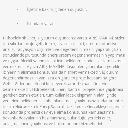
• İşletme bakım giderleri düşüktür.
• İstihdam yaratır.
Hidroelektrik Enerjisi yatırım düşünceniz varsa; ARİŞ MAKİNE sizler
için sıfırdan proje geliştirerek; arazinin tespiti, üretim potansiyel
analizi, radyasyon ölçümleri ve değerlendirilmesini yaparak çıkan
sonuçlar doğrultusunda enerji üretim değerlendirmesinin yapılması
ve uygun ölçekli yatırım tespitinin belirlenmesinde size tam hizmet
vermektedir. Ayrıca ARİŞ MAKİNE düşünülen yatırımların gerekli
izinlerinin alınması konusunda da hizmet vermektedir. İş durum
değerlendirmesinin yanı sıra ön görülen proje kapsamına göre
Gelir - Gider analizlerini belirleyerek amortisman sürelerini
belirlemektedir. Hidroelektrik Enerji Santrali projelerinde yapılması
gereken zemin etütleri, tüm kullanılacak ekipmanın alan içinde
yerlerinin belirlenerek; saha planlaması yapılmasına kadar anahtar
teslim Hidroelektrik Enerji Santrali takip eder. Gerçekleşen işlemler
sonucunda projenizi devreye alma konusunda kamulaştırma,
bakanlık dosyalarının hazırlanması, bulunduğu yerdeki enerji
anlaşmalarının yapılması ve bakım onarım hizmetlerini