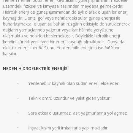
Hemen hemen bütün enerji kaynakları, güneş ışınımının maddeler
üzerindeki fiziksel ve kimyasal tesirinden meydana gelmektedir.
Hidrolik enerji de güneş ışınımından dolaylı olarak oluşan bir enerji
kaynağıdır. Deniz, göl veya nehirlerdeki sular güneş enerjisi ile
buharlaşmakta, oluşan su buharı rüzgârın etkisiyle de sürüklenerek
dağların yamaçlarında yağmur veya kar hâlinde yeryüzüne
ulaşmakta ve nehirleri beslemektedir. Böylelikle hidrolik enerji
kendini sürekli yenileyen bir enerji kaynağı olmaktadır. Dünyada
elektrik enerjisinin %19’unu, Yenilenebilir enerjinin ise %69’unu
karşılar.
NEDEN HİDROELEKTRİK ENERJİSİ
• Yenilenebilir kaynak olan sudan enerji elde eder.
• Teknik ömrü uzundur ve yakıt gideri yoktur.
• Sera etkisi oluşturmaz, asit yağmurlarına yol açmaz.
• İnşaat kısmı yerli imkanlarla yapılmaktadır.